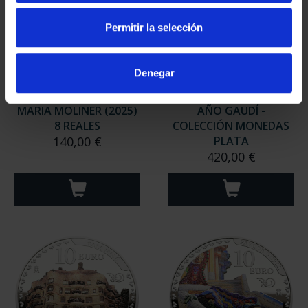
Permitir la selección
Denegar
MARIA MOLINER (2025)
AÑO GAUDÍ -
8 REALES
COLECCIÓN MONEDAS
140,00 €
PLATA
420,00 €