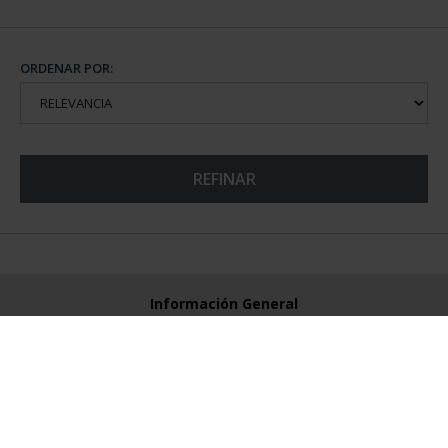
ORDENAR POR:
REFINAR
Información General
Contacto
Preguntas Frequentes (FAQs)
Aviso Legal
Condiciones Legales