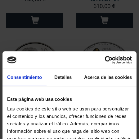
610,00 €
Consentimiento
Detalles
Acerca de las cookies
Esta página web usa cookies
MARGARITA SALAS
425 ANIV VELÁZQUEZ
Las cookies de este sitio web se usan para personalizar
(2024) 8 REALES
(2024) CINCUENTÍN
el contenido y los anuncios, ofrecer funciones de redes
140,00 €
610,00 €
sociales y analizar el tráfico. Además, compartimos
información sobre el uso que haga del sitio web con
nuestros partners de redes sociales, publicidad y análisis