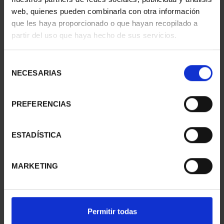
web, quienes pueden combinarla con otra información
que les haya proporcionado o que hayan recopilado a
partir del uso que haya hecho de sus servicios.
Selección
NECESARIAS
de
consentimiento
PREFERENCIAS
PROCLAMACIÓN FELIPE
PROCLAMACIÓN FELIPE
VI (2024) 8 REALES
VI (2024) CINCUENTÍN
ESTADÍSTICA
140,00 €
610,00 €
MARKETING
Permitir todas