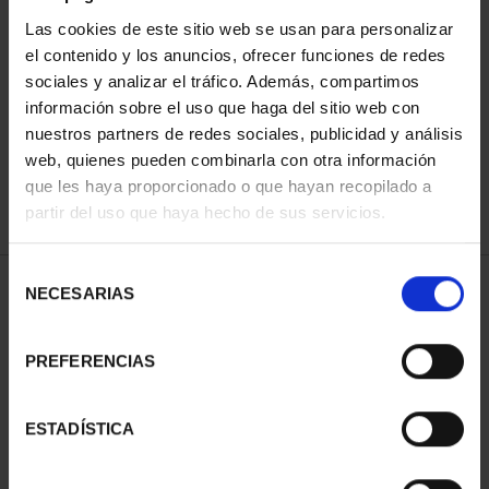
Las cookies de este sitio web se usan para personalizar
el contenido y los anuncios, ofrecer funciones de redes
ORDENAR POR:
sociales y analizar el tráfico. Además, compartimos
información sobre el uso que haga del sitio web con
nuestros partners de redes sociales, publicidad y análisis
web, quienes pueden combinarla con otra información
que les haya proporcionado o que hayan recopilado a
REFINAR
partir del uso que haya hecho de sus servicios.
Selección
1 Productos encontrados
NECESARIAS
de
consentimiento
PREFERENCIAS
ESTADÍSTICA