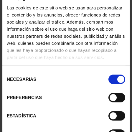
ORDENAR POR:
Las cookies de este sitio web se usan para personalizar
el contenido y los anuncios, ofrecer funciones de redes
sociales y analizar el tráfico. Además, compartimos
información sobre el uso que haga del sitio web con
nuestros partners de redes sociales, publicidad y análisis
REFINAR
web, quienes pueden combinarla con otra información
que les haya proporcionado o que hayan recopilado a
partir del uso que haya hecho de sus servicios.
2 Productos encontrados
Selección
NECESARIAS
de
consentimiento
PREFERENCIAS
ESTADÍSTICA