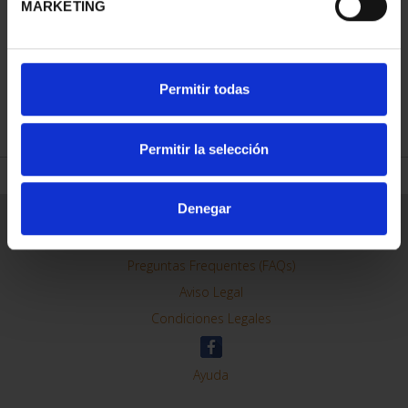
MARKETING
XIII SERIE
XIII SERIE
IBEROAMERICANA -
IBEROAMERICANA
MONEDA ESPA...
"CAPITALES"
Permitir todas
73,00 €
595,00 €
Permitir la selección
Denegar
ORDENAR POR:
REFINAR