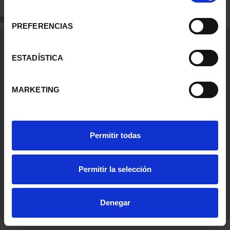
consentimiento
0 Productos encontrados
PREFERENCIAS
Información General
Contacto
ESTADÍSTICA
Preguntas Frequentes (FAQs)
Aviso Legal
MARKETING
Condiciones Legales
Ayuda
Permitir todas
Permitir la selección
Denegar