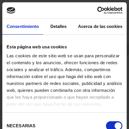
saltar
Saltar
Consentimiento
Detalles
Acerca de las cookies
0
al
al
contenido
men
de
Esta página web usa cookies
navegacin
INICIO
PRODUCTOS
Las cookies de este sitio web se usan para personalizar
el contenido y los anuncios, ofrecer funciones de redes
sociales y analizar el tráfico. Además, compartimos
información sobre el uso que haga del sitio web con
nuestros partners de redes sociales, publicidad y análisis
web, quienes pueden combinarla con otra información
que les haya proporcionado o que hayan recopilado a
partir del uso que haya hecho de sus servicios.
Selección
NECESARIAS
de