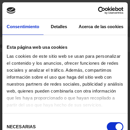
saltar
Saltar
0
al
al
contenido
men
de
Consentimiento
Detalles
Acerca de las cookies
navegacin
INICIO
PRODUCTOS
0 Productos encontrados
Esta página web usa cookies
Las cookies de este sitio web se usan para personalizar
Información General
el contenido y los anuncios, ofrecer funciones de redes
Contacto
sociales y analizar el tráfico. Además, compartimos
Preguntas Frequentes (FAQs)
información sobre el uso que haga del sitio web con
Aviso Legal
nuestros partners de redes sociales, publicidad y análisis
web, quienes pueden combinarla con otra información
Condiciones Legales
que les haya proporcionado o que hayan recopilado a
partir del uso que haya hecho de sus servicios.
Ayuda
Selección
NECESARIAS
de