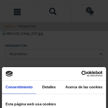
saltar
Saltar
0
al
al
contenido
men
de
navegacin
INICIO
PRODUCTOS
ORDENAR POR:
REFINAR
Consentimiento
Detalles
Acerca de las cookies
1 Productos encontrados
Esta página web usa cookies