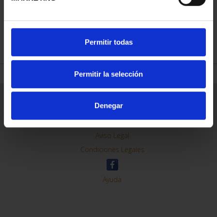
REFINAR
Permitir todas
Permitir la selección
Información General
Denegar
Contacto
Preguntas Frequentes (FAQs)
Aviso Legal
Condiciones Legales
Ayuda