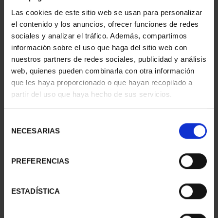
REALES
CINCUENTI...
Las cookies de este sitio web se usan para personalizar
140,00 €
610,00 €
el contenido y los anuncios, ofrecer funciones de redes
sociales y analizar el tráfico. Además, compartimos
información sobre el uso que haga del sitio web con
nuestros partners de redes sociales, publicidad y análisis
web, quienes pueden combinarla con otra información
que les haya proporcionado o que hayan recopilado a
partir del uso que haya hecho de sus servicios.
Selección
NECESARIAS
de
consentimiento
PREFERENCIAS
MARÍA DE MAEZTU
CENTENARIO DE
(2023) 8 REALES
SOROLLA (2023)
140,00 €
CINCUENTÍN
ESTADÍSTICA
610,00 €