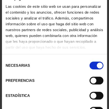
Las cookies de este sitio web se usan para personalizar
el contenido y los anuncios, ofrecer funciones de redes
sociales y analizar el tráfico. Además, compartimos
información sobre el uso que haga del sitio web con
nuestros partners de redes sociales, publicidad y análisis
web, quienes pueden combinarla con otra información
que les haya proporcionado o que hayan recopilado a
partir del uso que haya hecho de sus servicios.
PICASSO (2023) 50
PICASSO (2023) 50
EURO "ARLEQUÍN CON
EURO "MUJER CON LOS
Selección
ESP...
BR...
NECESARIAS
de
575,00 €
575,00 €
consentimiento
PREFERENCIAS
ESTADÍSTICA