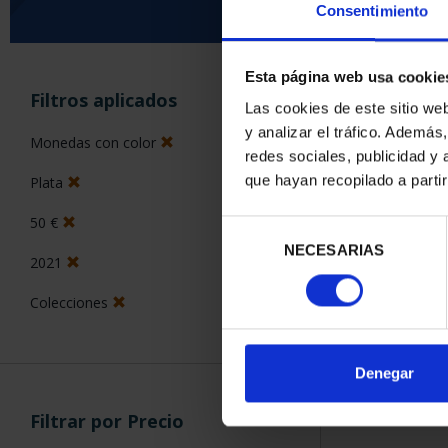
Consentimiento
Esta página web usa cookie
ORDENAR POR:
Filtros aplicados
Las cookies de este sitio we
y analizar el tráfico. Ademá
Monedas con color
redes sociales, publicidad y
que hayan recopilado a parti
Plata
1 Productos en
50 €
Selección
NECESARIAS
de
2021
consentimiento
Colecciones
Denegar
Filtrar por Precio