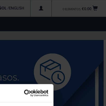
ÑOL
/
€0.00
0
ELEMENTOS