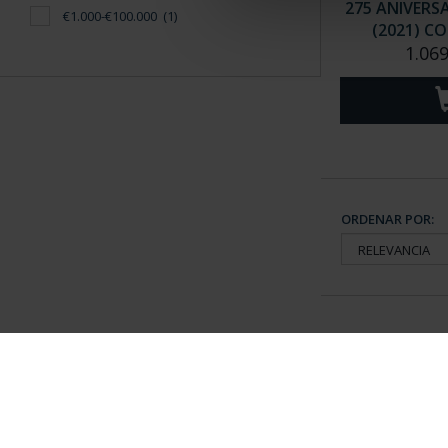
275 ANIVERS
€1.000-€100.000
(1)
(2021) CO
1.069
ORDENAR POR:
Información General
Contacto
|
Preguntas Frequentes (FAQs)
|
Aviso Legal
|
Condicio