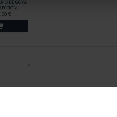
ARIO DE GOYA
LECCIÓN...
,00 €
nes Legales
|
|
Ayuda
|