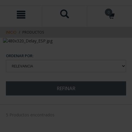
saltar
Saltar
0
al
al
contenido
men
de
navegacin
INICIO
PRODUCTOS
ORDENAR POR:
REFINAR
5 Productos encontrados