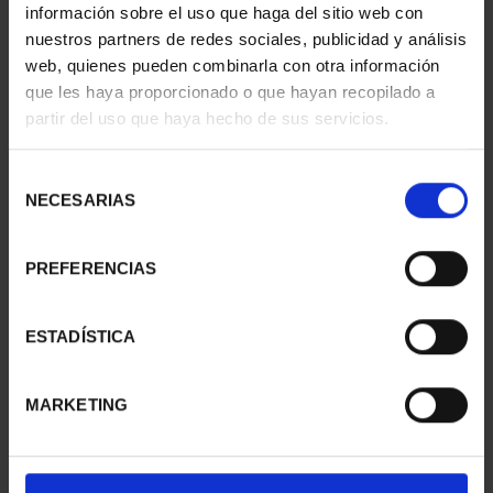
información sobre el uso que haga del sitio web con
nuestros partners de redes sociales, publicidad y análisis
web, quienes pueden combinarla con otra información
que les haya proporcionado o que hayan recopilado a
partir del uso que haya hecho de sus servicios.
150 ANIV. DE ANTONIO
250 ANIV. EEUU -
MACHADO - 8 REALES
ÁGUILA CALVA 8 REALES
Selección
140,00 €
140,00 €
NECESARIAS
de
consentimiento
PREFERENCIAS
ESTADÍSTICA
MARKETING