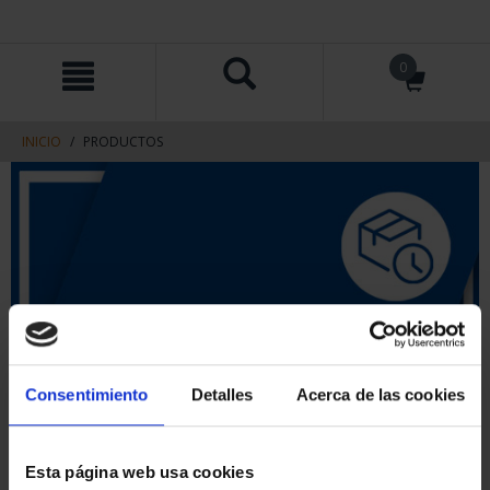
saltar
Saltar
0
al
al
contenido
men
de
navegacin
INICIO
PRODUCTOS
Consentimiento
Detalles
Acerca de las cookies
Esta página web usa cookies