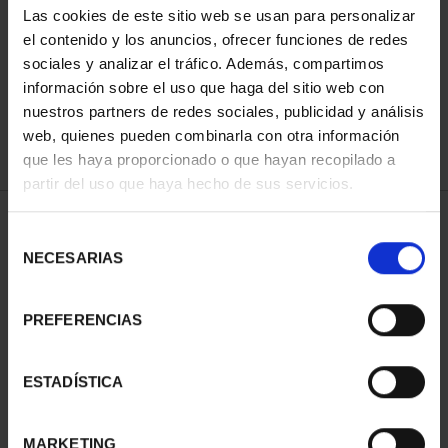
Las cookies de este sitio web se usan para personalizar
el contenido y los anuncios, ofrecer funciones de redes
sociales y analizar el tráfico. Además, compartimos
ORDENAR POR:
información sobre el uso que haga del sitio web con
nuestros partners de redes sociales, publicidad y análisis
web, quienes pueden combinarla con otra información
que les haya proporcionado o que hayan recopilado a
REFINAR
partir del uso que haya hecho de sus servicios.
Selección
NECESARIAS
de
1 Productos encontrados
consentimiento
PREFERENCIAS
ESTADÍSTICA
MARKETING