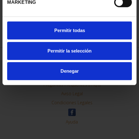
MARKETING
REFINAR
Permitir todas
Permitir la selección
Información General
Denegar
Contacto
Preguntas Frequentes (FAQs)
Aviso Legal
Condiciones Legales
Ayuda