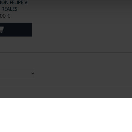
N FELIPE VI
8 REALES
00 €
nes Legales
|
|
Ayuda
|