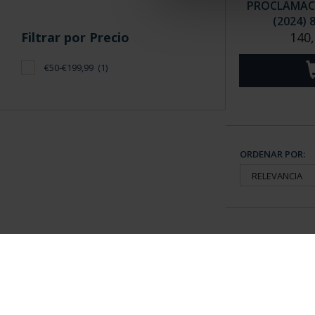
PROCLAMACIÓ
(2024) 
Filtrar por Precio
140,
€50-€199,99
(1)
ORDENAR POR:
Información General
Contacto
|
Preguntas Frequentes (FAQs)
|
Aviso Legal
|
Condicio