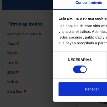
Consentimiento
Esta página web usa cookie
ORDENAR POR:
Filtros aplicados
Las cookies de este sitio we
y analizar el tráfico. Ademá
Monedas con color
redes sociales, publicidad y
que hayan recopilado a parti
Plata
1 Productos en
925
Selección
NECESARIAS
de
10 €
consentimiento
2024
Web
Denegar
Casa Real