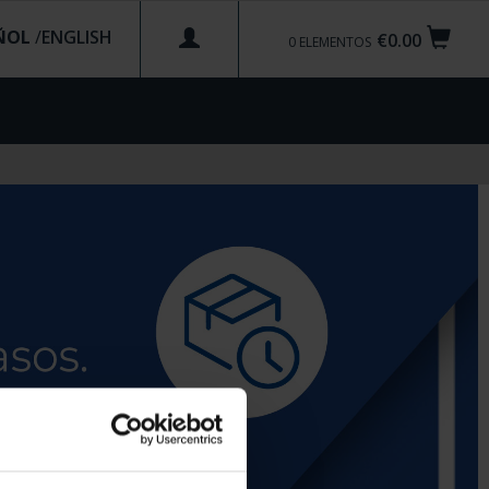
ÑOL
/
€0.00
0
ELEMENTOS