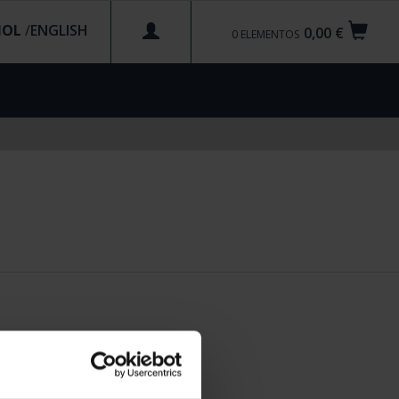
ÑOL
/
0,00 €
0
ELEMENTOS