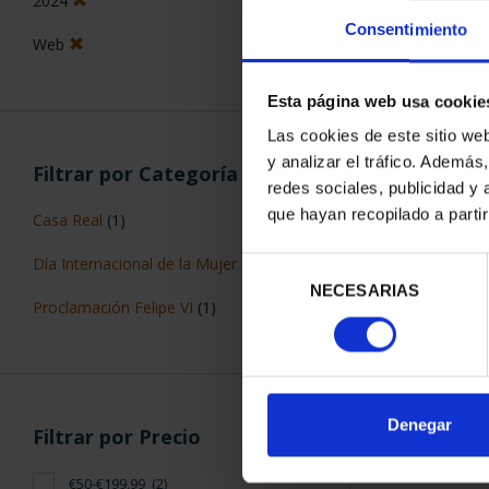
Consentimiento
ORDENAR POR:
Esta página web usa cookie
Filtros aplicados
Las cookies de este sitio we
Monedas con color
y analizar el tráfico. Ademá
redes sociales, publicidad y
Plata
2 Productos en
que hayan recopilado a parti
925
Selección
10 €
NECESARIAS
de
consentimiento
2024
Web
Denegar