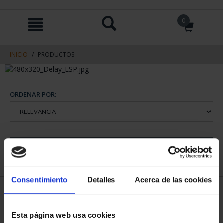
saltar
Saltar
0
al
al
contenido
men
de
navegacin
INICIO
PRODUCTOS
ORDENAR POR:
REFINAR
Consentimiento
Detalles
Acerca de las cookies
1 Productos encontrados
Esta página web usa cookies