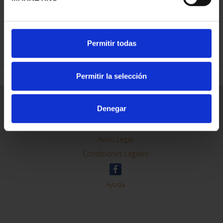
REFINAR
Permitir todas
Permitir la selección
Información General
Denegar
Contacto
Preguntas Frequentes (FAQs)
Aviso Legal
Condiciones Legales
Ayuda