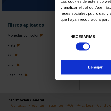
Las cookies de este sitio we
y analizar el tráfico. Ademá
0 Productos encon
redes sociales, publicidad y
que hayan recopilado a parti
Filtros aplicados
Selección
Monedas con color
NECESARIAS
de
consentimiento
Plata
925
2023
Denegar
Casa Real
Información General
Contacto
|
Preguntas Frequentes (FAQs)
|
Aviso Legal
|
Condicio