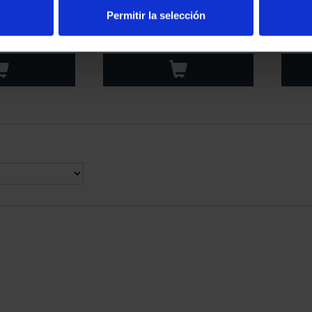
ONEDA 40 EUR
PROCLAMACIÓN FELIPE VI
PRO
Permitir la selección
OCLAMAC...
(2024) 8 REALES
(
00 €
140,00 €