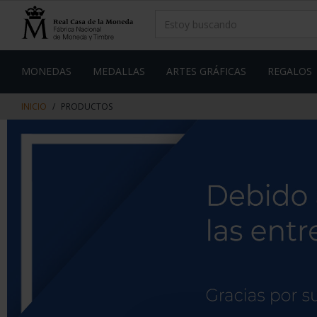
saltar
Saltar
al
al
contenido
men
de
navegacin
MONEDAS
MEDALLAS
ARTES GRÁFICAS
REGALOS
INICIO
PRODUCTOS