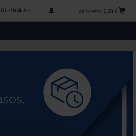
ÑOL
/
0,00 €
0
ELEMENTOS