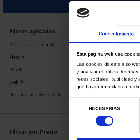
ORDENAR POR:
Filtros aplicados
Consentimiento
Monedas con color
Esta página web usa cookie
Plata
3 Productos en
Las cookies de este sitio we
925
y analizar el tráfico. Ademá
redes sociales, publicidad y
Web
que hayan recopilado a parti
Proclamación Felipe VI
Selección
NECESARIAS
de
consentimiento
Filtrar por Precio