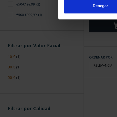
CARTERITA M
€50-€199,99
(2)
Denegar
2024 X PR
64,
€500-€999,99
(1)
Filtrar por Valor Facial
10 €
(1)
ORDENAR POR:
30 €
(1)
50 €
(1)
Filtrar por Calidad