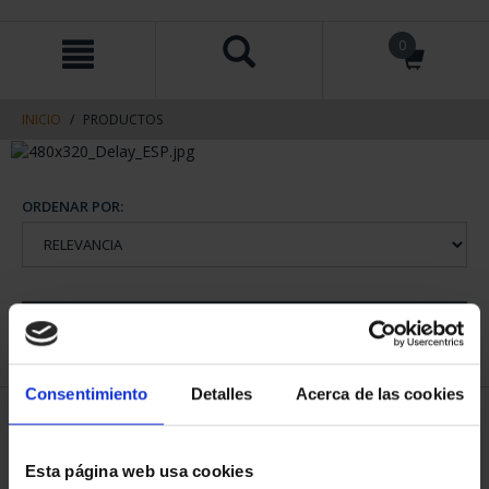
saltar
Saltar
0
al
al
contenido
men
de
navegacin
INICIO
PRODUCTOS
ORDENAR POR:
REFINAR
Consentimiento
Detalles
Acerca de las cookies
2 Productos encontrados
Esta página web usa cookies