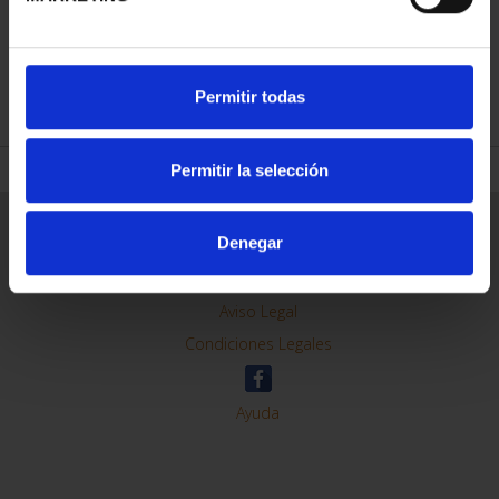
REFINAR
Permitir todas
Permitir la selección
Información General
Denegar
Contacto
Preguntas Frequentes (FAQs)
Aviso Legal
Condiciones Legales
Ayuda