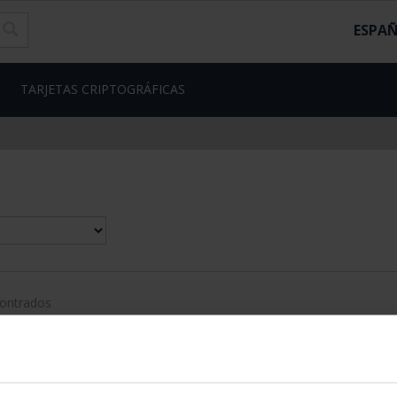
ESPA
TARJETAS CRIPTOGRÁFICAS
contrados