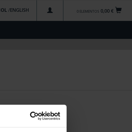
ÑOL
/
0,00 €
0
ELEMENTOS