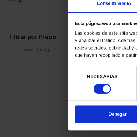
925
Consentimiento
Esta página web usa cookie
Las cookies de este sitio we
Filtrar por Precio
y analizar el tráfico. Ademá
CENTENARIO
redes sociales, publicidad y
€500-€999,99
(1)
(2023) C
que hayan recopilado a parti
610,
Selección
NECESARIAS
de
consentimiento
ORDENAR POR:
Denegar