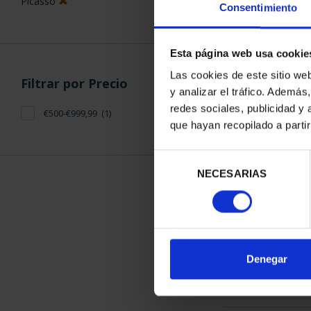
Picasso
Consentimiento
Esta página web usa cookie
Las cookies de este sitio we
Filtrar por Precio
y analizar el tráfico. Ademá
PICASSO (20
redes sociales, publicidad y
€500-€999,99
(1)
"MUJER CON
que hayan recopilado a parti
575,
Selección
NECESARIAS
de
consentimiento
ORDENAR POR:
Denegar