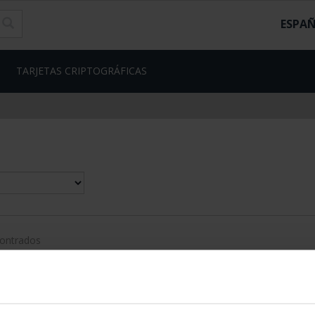
ESPA
TARJETAS CRIPTOGRÁFICAS
contrados