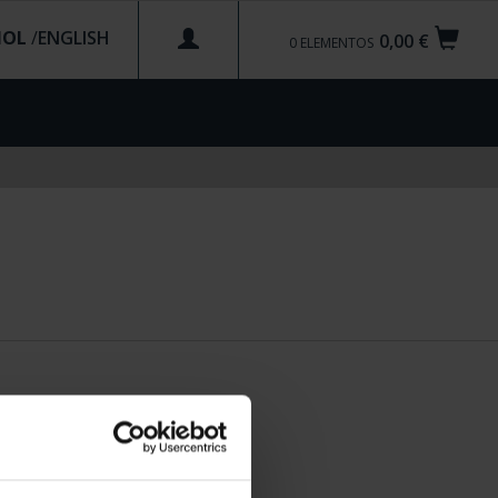
ÑOL
/
0,00 €
0
ELEMENTOS