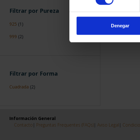
Filtrar por Pureza
925
(1)
Denegar
999
(2)
Filtrar por Forma
Cuadrada
(2)
Información General
Contacto
|
Preguntas Frequentes (FAQs)
|
Aviso Legal
|
Condicio