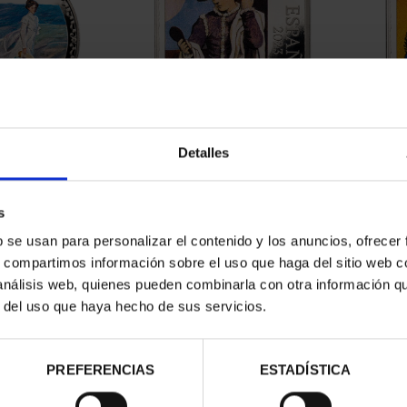
 DE SOROLLA
PICASSO (2023) 50 EURO
PIC
Detalles
INCUENTÍN
"ARLEQUÍN CON ESP...
"M
00 €
575,00 €
s
b se usan para personalizar el contenido y los anuncios, ofrecer
s, compartimos información sobre el uso que haga del sitio web 
 análisis web, quienes pueden combinarla con otra información q
r del uso que haya hecho de sus servicios.
PREFERENCIAS
ESTADÍSTICA