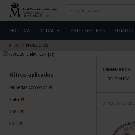
saltar
Saltar
al
al
contenido
men
de
navegacin
MONEDAS
MEDALLAS
ARTES GRÁFICAS
REGALOS
INICIO
PRODUCTOS
ORDENAR POR:
Filtros aplicados
Monedas con color
Plata
3 Productos en
2023
50 €