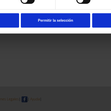
Permitir la selección
nes Legales
|
|
Ayuda
|