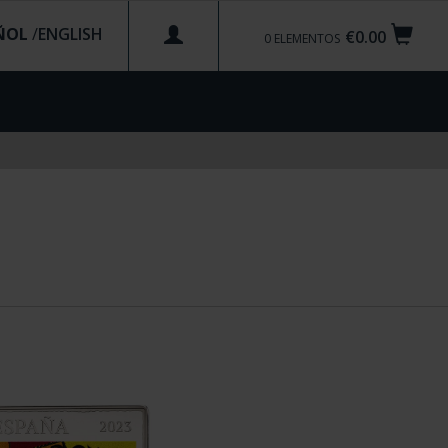
ÑOL
/
€0.00
0
ELEMENTOS