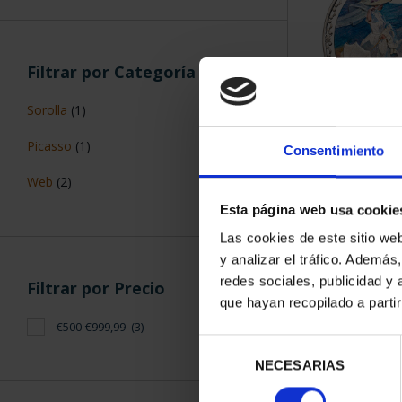
Filtrar por Categoría
Sorolla
(1)
CENTENARIO
Picasso
(1)
Consentimiento
(2023) C
610,
Web
(2)
Esta página web usa cookie
Las cookies de este sitio we
y analizar el tráfico. Ademá
redes sociales, publicidad y
Filtrar por Precio
que hayan recopilado a parti
€500-€999,99
(3)
ORDENAR POR:
Selección
NECESARIAS
de
consentimiento