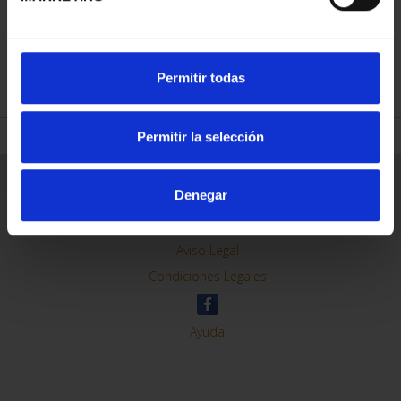
REFINAR
Permitir todas
Permitir la selección
Información General
Denegar
Contacto
Preguntas Frequentes (FAQs)
Aviso Legal
Condiciones Legales
Ayuda