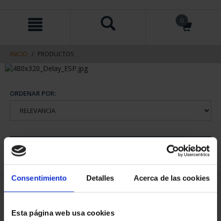
saltar
Saltar
0
al
al
contenido
men
de
navegacin
INICIO
PRODUCTOS
ORDENAR POR:
REFINAR
Consentimiento
Detalles
Acerca de las cookies
1 Productos encontrados
Esta página web usa cookies