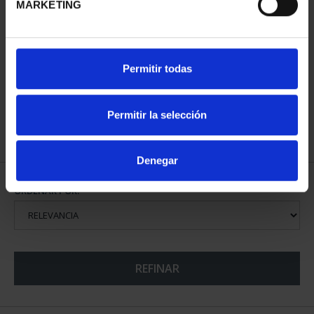
MARKETING
CENTENARIO DE
PICASSO (2023) 50
Permitir todas
SOROLLA (2023)
EURO "MUJER CON LOS
CINCUENTÍN
BR...
610,00 €
575,00 €
Permitir la selección
Denegar
ORDENAR POR:
REFINAR