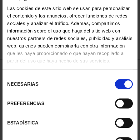
Las cookies de este sitio web se usan para personalizar
el contenido y los anuncios, ofrecer funciones de redes
ORDENAR POR:
sociales y analizar el tráfico. Además, compartimos
información sobre el uso que haga del sitio web con
nuestros partners de redes sociales, publicidad y análisis
web, quienes pueden combinarla con otra información
que les haya proporcionado o que hayan recopilado a
REFINAR
partir del uso que haya hecho de sus servicios.
Selección
2 Productos encontrados
NECESARIAS
de
consentimiento
PREFERENCIAS
ESTADÍSTICA