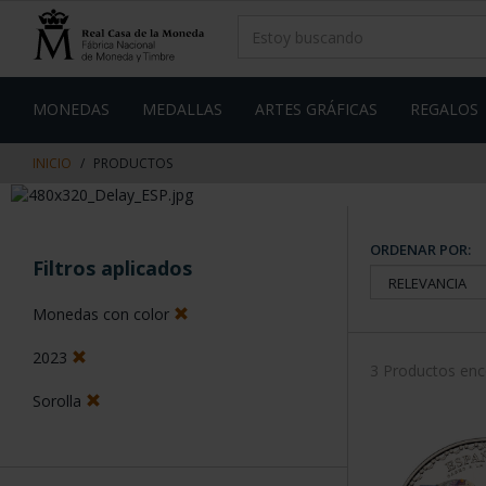
saltar
Saltar
al
al
contenido
men
de
navegacin
MONEDAS
MEDALLAS
ARTES GRÁFICAS
REGALOS
INICIO
PRODUCTOS
ORDENAR POR:
Filtros aplicados
Monedas con color
2023
3 Productos en
Sorolla