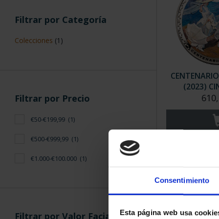
Filtrar por Categoría
Colecciones
(1)
CENTENARIO
(2023) C
610,
Filtrar por Precio
€50-€199,99
(1)
€500-€999,99
(1)
€1.000-€100.000
(1)
ORDENAR POR:
Consentimiento
Esta página web usa cookie
Filtrar por Valor Facial