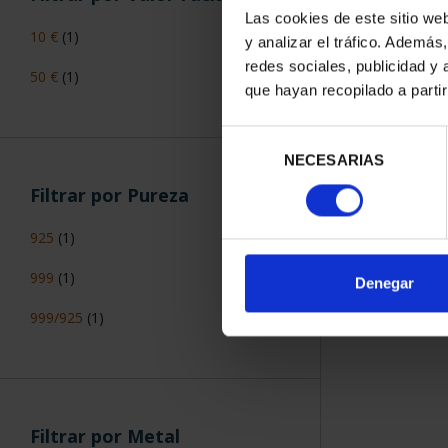
Las cookies de este sitio we
10 €
(1)
y analizar el tráfico. Ademá
redes sociales, publicidad y
50 €
(1)
que hayan recopilado a parti
Selección
NECESARIAS
de
consentimiento
Filtrar por Pureza
925
(1)
999
(1)
Denegar
999/925
(1)
Filtrar por Metal