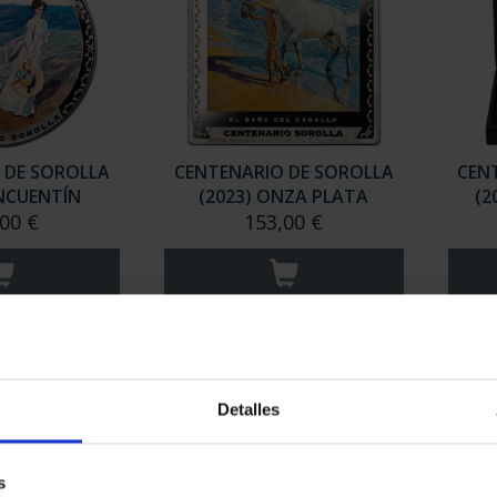
 DE SOROLLA
CENTENARIO DE SOROLLA
CEN
INCUENTÍN
(2023) ONZA PLATA
(2
00 €
153,00 €
Detalles
s