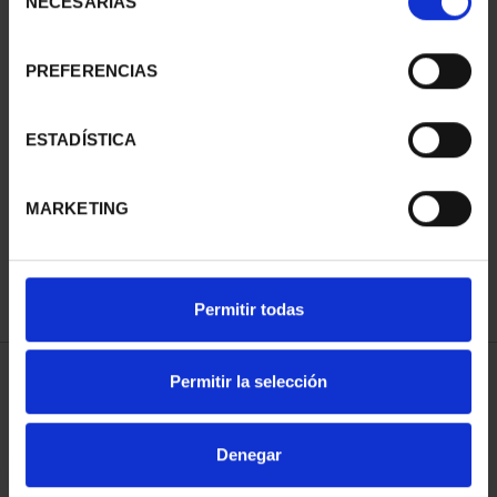
NECESARIAS
de
consentimiento
PREFERENCIAS
ESTADÍSTICA
275 ANIVERSARIO DE
GOYA (2021) QUITASOL
153,00 €
MARKETING
Permitir todas
Permitir la selección
ORDENAR POR:
Denegar