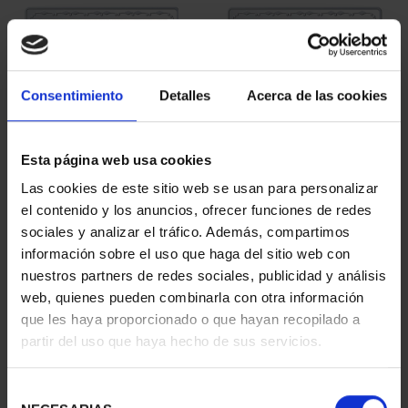
Consentimiento
Detalles
Acerca de las cookies
Esta página web usa cookies
275 ANIVERSARIO DE
275 ANIVERSARIO DE
Las cookies de este sitio web se usan para personalizar
GOYA (2021) PERRO
GOYA (2021) LA
el contenido y los anuncios, ofrecer funciones de redes
153,00 €
COMETA
sociales y analizar el tráfico. Además, compartimos
153,00 €
información sobre el uso que haga del sitio web con
nuestros partners de redes sociales, publicidad y análisis
web, quienes pueden combinarla con otra información
que les haya proporcionado o que hayan recopilado a
partir del uso que haya hecho de sus servicios.
Selección