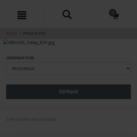
saltar
Saltar
0
al
al
contenido
men
de
navegacin
INICIO
PRODUCTOS
ORDENAR POR:
REFINAR
3 Productos encontrados