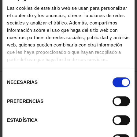
Las cookies de este sitio web se usan para personalizar
el contenido y los anuncios, ofrecer funciones de redes
ORDENAR POR:
sociales y analizar el tráfico. Además, compartimos
información sobre el uso que haga del sitio web con
nuestros partners de redes sociales, publicidad y análisis
web, quienes pueden combinarla con otra información
que les haya proporcionado o que hayan recopilado a
REFINAR
partir del uso que haya hecho de sus servicios.
Selección
2 Productos encontrados
NECESARIAS
de
consentimiento
PREFERENCIAS
ESTADÍSTICA