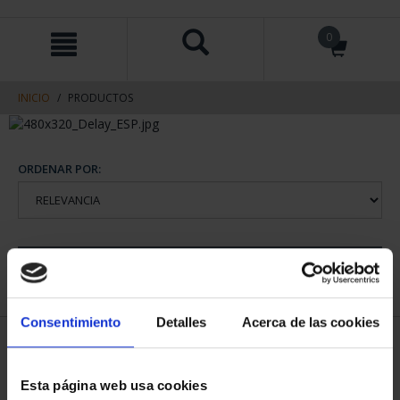
saltar
Saltar
0
al
al
contenido
men
de
navegacin
INICIO
PRODUCTOS
ORDENAR POR:
REFINAR
Consentimiento
Detalles
Acerca de las cookies
1 Productos encontrados
Esta página web usa cookies