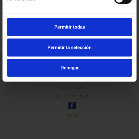
REFINAR
Permitir todas
Permitir la selección
Información General
Denegar
Contacto
Preguntas Frequentes (FAQs)
Aviso Legal
Condiciones Legales
Ayuda