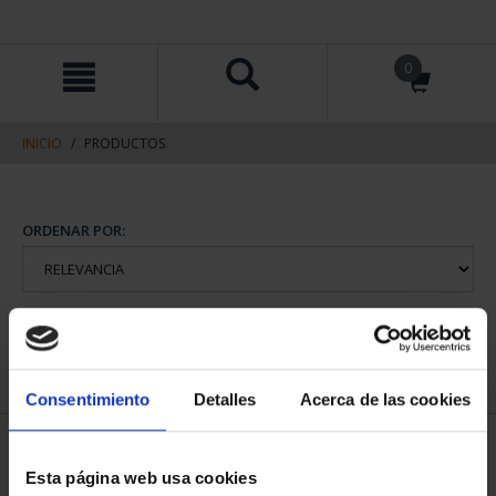
saltar
Saltar
0
al
al
contenido
men
de
navegacin
INICIO
PRODUCTOS
Consentimiento
Detalles
Acerca de las cookies
Esta página web usa cookies