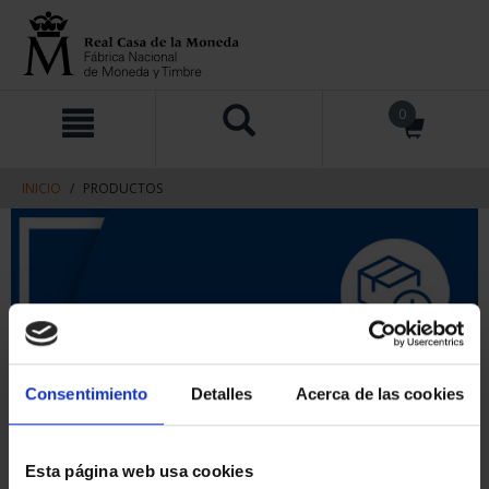
saltar
Saltar
0
al
al
contenido
men
de
navegacin
INICIO
PRODUCTOS
Consentimiento
Detalles
Acerca de las cookies
Esta página web usa cookies