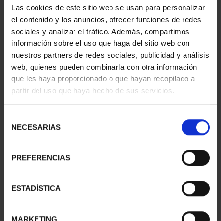
Las cookies de este sitio web se usan para personalizar
el contenido y los anuncios, ofrecer funciones de redes
sociales y analizar el tráfico. Además, compartimos
ORDENAR POR:
información sobre el uso que haga del sitio web con
nuestros partners de redes sociales, publicidad y análisis
web, quienes pueden combinarla con otra información
que les haya proporcionado o que hayan recopilado a
REFINAR
partir del uso que haya hecho de sus servicios.
Selección
NECESARIAS
de
1 Productos encontrados
consentimiento
PREFERENCIAS
ESTADÍSTICA
MARKETING