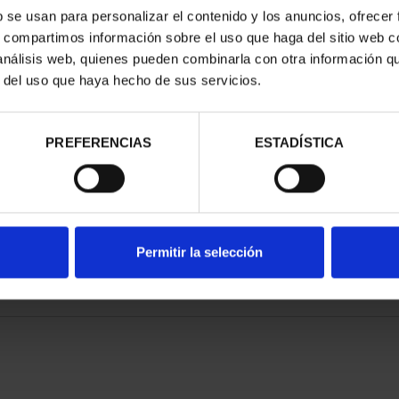
b se usan para personalizar el contenido y los anuncios, ofrecer
s, compartimos información sobre el uso que haga del sitio web 
ARIO DE GOYA
275 ANIVERSARIO DE GOYA
 análisis web, quienes pueden combinarla con otra información q
LA COMETA
(2021) QUITASOL
r del uso que haya hecho de sus servicios.
,00 €
153,00 €
PREFERENCIAS
ESTADÍSTICA
Permitir la selección