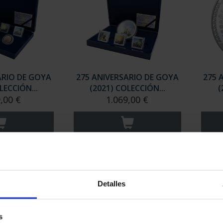
ARIO DE GOYA
275 ANIVERSARIO DE GOYA
275 
LECCIÓN...
(2021) COLECCIÓN...
(
,00 €
1.069,00 €
Detalles
s