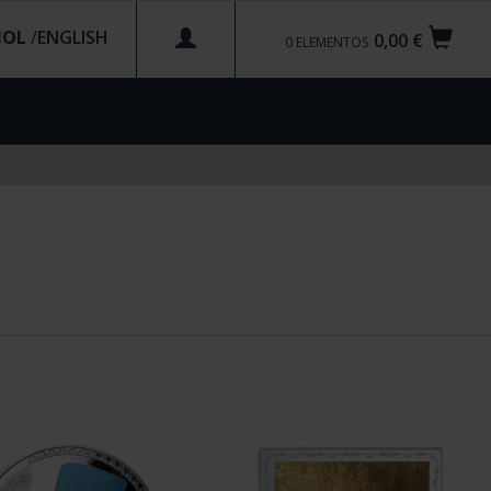
ÑOL
/
0,00 €
0
ELEMENTOS