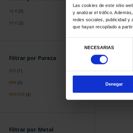
Las cookies de este sitio we
10 €
(3)
y analizar el tráfico. Ademá
275 ANIVERS
redes sociales, publicidad y
50 €
(2)
(2021) 
que hayan recopilado a parti
153
Selección
NECESARIAS
de
consentimiento
Filtrar por Pureza
925
(1)
999
(3)
ORDENAR POR:
Denegar
999/925
(2)
Filtrar por Metal