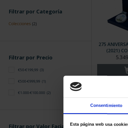
Filtrar por Categoría
Colecciones
(2)
275 ANIVERS
(2021) CO
5.349
Filtrar por Precio
€50-€199,99
(3)
€500-€999,99
(1)
€1.000-€100.000
(2)
Consentimiento
Esta página web usa cookie
Filtrar por Valor Facial