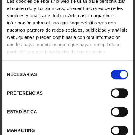
Las cookies de este sitio web se usan para personalizar
el contenido y los anuncios, ofrecer funciones de redes
275 ANIVERSARIO DE
Hª FERROCARRIL -
sociales y analizar el tráfico. Además, compartimos
GOYA (2021) QUITASOL
RENFE-AVE
información sobre el uso que haga del sitio web con
153,00 €
16,94 €
nuestros partners de redes sociales, publicidad y análisis
web, quienes pueden combinarla con otra información
que les haya proporcionado o que hayan recopilado a
partir del uso que haya hecho de sus servicios.
Selección
NECESARIAS
de
consentimiento
PREFERENCIAS
ESTADÍSTICA
Hª FERROCARRIL -
Hª FERROCARRIL -
RENFE-CERCANÍAS
ÁLBUM + 5 MONEDAS
MARKETING