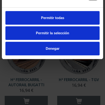
16,94 €
SERIE...
84,70 €
Permitir todas
Permitir la selección
Denegar
Hª FERROCARRIL -
Hª FERROCARRIL - TGV
AUTORAIL BUGATTI
16,94 €
16,94 €