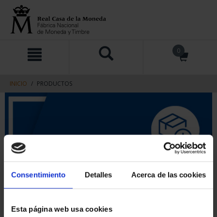
saltar
Saltar
0
al
al
contenido
men
de
navegacin
INICIO
PRODUCTOS
Consentimiento
Detalles
Acerca de las cookies
Esta página web usa cookies