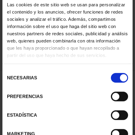
Las cookies de este sitio web se usan para personalizar
el contenido y los anuncios, ofrecer funciones de redes
sociales y analizar el tráfico. Además, compartimos
ORDENAR POR:
información sobre el uso que haga del sitio web con
nuestros partners de redes sociales, publicidad y análisis
web, quienes pueden combinarla con otra información
que les haya proporcionado o que hayan recopilado a
REFINAR
partir del uso que haya hecho de sus servicios.
Selección
NECESARIAS
de
1 Productos encontrados
consentimiento
PREFERENCIAS
ESTADÍSTICA
MARKETING