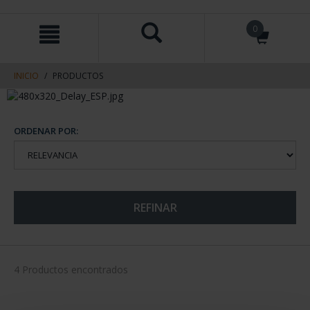
saltar
Saltar
0
al
al
contenido
men
de
navegacin
INICIO
PRODUCTOS
ORDENAR POR:
REFINAR
4 Productos encontrados