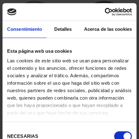
Consentimiento
Detalles
Acerca de las cookies
Esta página web usa cookies
Las cookies de este sitio web se usan para personalizar
MARÍA DE MAEZTU
MARGARITA SALAS
el contenido y los anuncios, ofrecer funciones de redes
(2023) 8 REALES
(2024) 8 REALES
sociales y analizar el tráfico. Además, compartimos
140,00 €
140,00 €
información sobre el uso que haga del sitio web con
nuestros partners de redes sociales, publicidad y análisis
web, quienes pueden combinarla con otra información
que les haya proporcionado o que hayan recopilado a
partir del uso que haya hecho de sus servicios.
Selección
NECESARIAS
de