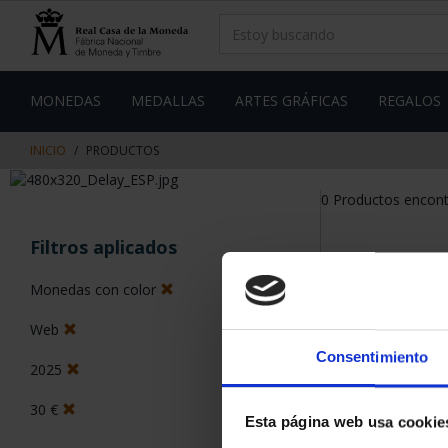
saltar
Saltar
al
al
contenido
men
de
navegacin
MONEDAS
MEDALLAS
ARTES GRÁFICAS
REGALOS
INICIO
PRODUCTOS
0 Productos encon
Filtros aplicados
Monedas con color
Web
Consentimiento
2025
30 €
Esta página web usa cookie