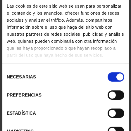
Las cookies de este sitio web se usan para personalizar
el contenido y los anuncios, ofrecer funciones de redes
sociales y analizar el tráfico. Además, compartimos
información sobre el uso que haga del sitio web con
nuestros partners de redes sociales, publicidad y análisis
web, quienes pueden combinarla con otra información
que les haya proporcionado o que hayan recopilado a
partir del uso que haya hecho de sus servicios.
SUSCRIPCIÓN Hª DEL
SUSCRIPCION ANIMALES
FERROCARRIL
PELIGRO EXTINCIÓN
Selección
COMPLETA
271,04 €
NECESARIAS
de
338,80 €
consentimiento
Sólo para usuarios
Sólo para usuarios
registrados
registrados
PREFERENCIAS
ESTADÍSTICA
ORDENAR POR: