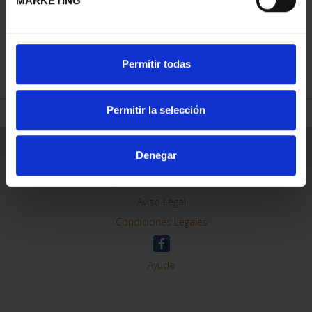
MARKETING
REFINAR
Permitir todas
Permitir la selección
Información General
Denegar
Contacto
Preguntas Frequentes (FAQs)
Aviso Legal
Condiciones Legales
Ayuda