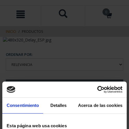
saltar
Saltar
0
al
al
contenido
men
de
navegacin
INICIO
PRODUCTOS
ORDENAR POR:
REFINAR
Consentimiento
Detalles
Acerca de las cookies
2 Productos encontrados
Esta página web usa cookies