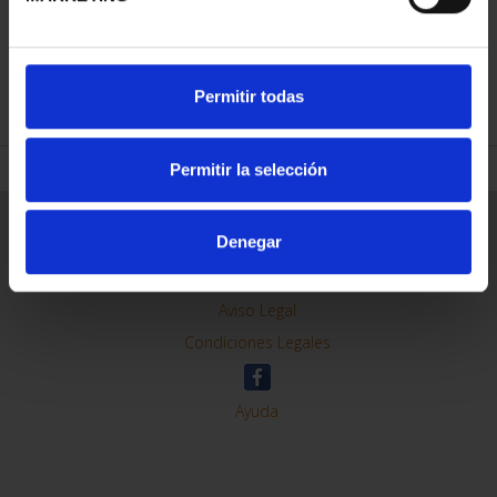
REFINAR
Permitir todas
Permitir la selección
Información General
Denegar
Contacto
Preguntas Frequentes (FAQs)
Aviso Legal
Condiciones Legales
Ayuda