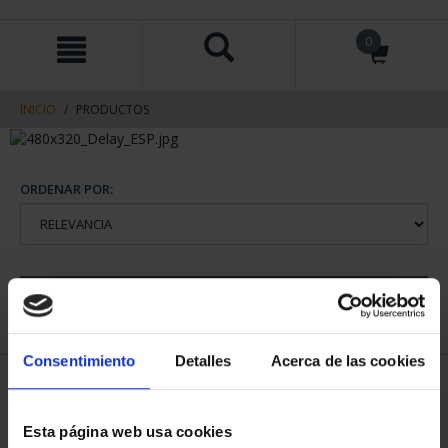
saltar
Saltar
0
al
al
contenido
men
de
navegacin
INICIO
PRODUCTOS
ORDENAR POR:
REFINAR
Consentimiento
Detalles
Acerca de las cookies
1 Productos encontrados
Esta página web usa cookies