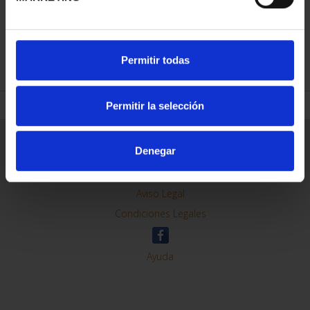
REFINAR
Permitir todas
Permitir la selección
Información General
Denegar
Contacto
Preguntas Frequentes (FAQs)
Aviso Legal
Condiciones Legales
Ayuda