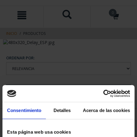
saltar
Saltar
0
al
al
contenido
men
de
navegacin
INICIO
PRODUCTOS
ORDENAR POR:
REFINAR
Consentimiento
Detalles
Acerca de las cookies
1 Productos encontrados
Esta página web usa cookies