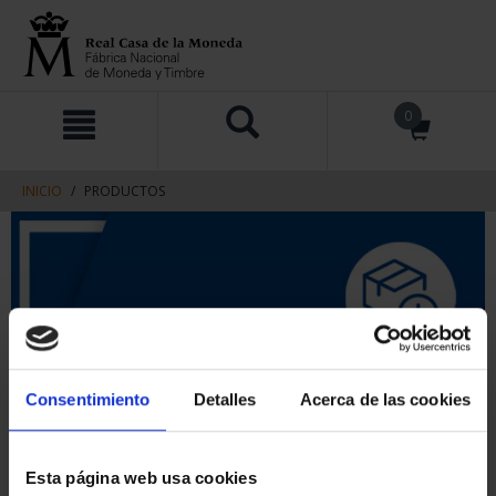
saltar
Saltar
0
al
al
contenido
men
de
navegacin
INICIO
PRODUCTOS
Consentimiento
Detalles
Acerca de las cookies
Esta página web usa cookies