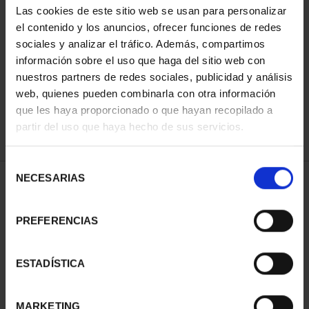
Las cookies de este sitio web se usan para personalizar
el contenido y los anuncios, ofrecer funciones de redes
sociales y analizar el tráfico. Además, compartimos
ORDENAR POR:
información sobre el uso que haga del sitio web con
nuestros partners de redes sociales, publicidad y análisis
web, quienes pueden combinarla con otra información
que les haya proporcionado o que hayan recopilado a
REFINAR
partir del uso que haya hecho de sus servicios.
Selección
NECESARIAS
de
1 Productos encontrados
consentimiento
PREFERENCIAS
ESTADÍSTICA
MARKETING