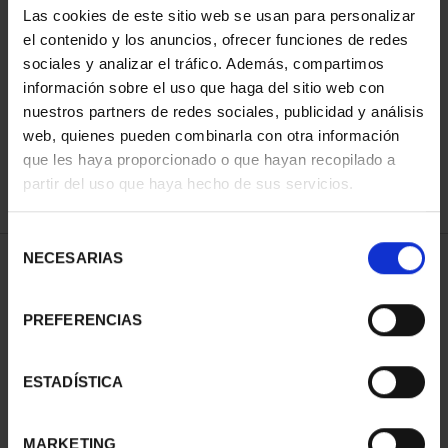
Las cookies de este sitio web se usan para personalizar
el contenido y los anuncios, ofrecer funciones de redes
sociales y analizar el tráfico. Además, compartimos
ORDENAR POR:
información sobre el uso que haga del sitio web con
nuestros partners de redes sociales, publicidad y análisis
web, quienes pueden combinarla con otra información
que les haya proporcionado o que hayan recopilado a
REFINAR
partir del uso que haya hecho de sus servicios.
Selección
NECESARIAS
de
2 Productos encontrados
consentimiento
PREFERENCIAS
ESTADÍSTICA
MARKETING