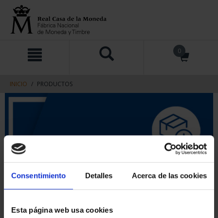
saltar
Saltar
0
al
al
contenido
men
de
navegacin
INICIO
PRODUCTOS
Consentimiento
Detalles
Acerca de las cookies
Esta página web usa cookies