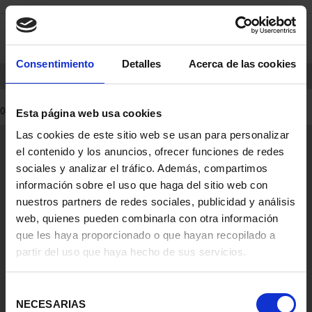
saltar
Saltar
0
al
al
contenido
men
de
Consentimiento
Detalles
Acerca de las cookies
navegacin
INICIO
PRODUCTOS
0 Productos encontrados
Esta página web usa cookies
Las cookies de este sitio web se usan para personalizar
Información General
el contenido y los anuncios, ofrecer funciones de redes
Contacto
sociales y analizar el tráfico. Además, compartimos
Preguntas Frequentes (FAQs)
información sobre el uso que haga del sitio web con
Aviso Legal
nuestros partners de redes sociales, publicidad y análisis
web, quienes pueden combinarla con otra información
Condiciones Legales
que les haya proporcionado o que hayan recopilado a
partir del uso que haya hecho de sus servicios.
Ayuda
Selección
NECESARIAS
de