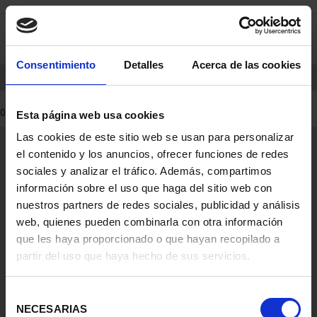
saltar
Saltar
0
al
al
contenido
men
de
Consentimiento
Detalles
Acerca de las cookies
navegacin
INICIO
PRODUCTOS
0 Productos encontrados
Esta página web usa cookies
Las cookies de este sitio web se usan para personalizar
Información General
el contenido y los anuncios, ofrecer funciones de redes
Contacto
sociales y analizar el tráfico. Además, compartimos
Preguntas Frequentes (FAQs)
información sobre el uso que haga del sitio web con
Aviso Legal
nuestros partners de redes sociales, publicidad y análisis
web, quienes pueden combinarla con otra información
Condiciones Legales
que les haya proporcionado o que hayan recopilado a
partir del uso que haya hecho de sus servicios.
Ayuda
Selección
NECESARIAS
de