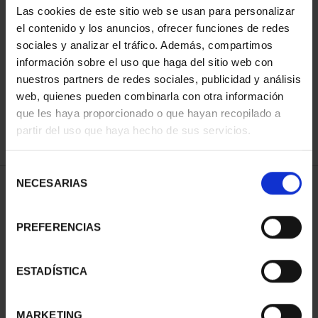
Las cookies de este sitio web se usan para personalizar
el contenido y los anuncios, ofrecer funciones de redes
sociales y analizar el tráfico. Además, compartimos
ORDENAR POR:
información sobre el uso que haga del sitio web con
nuestros partners de redes sociales, publicidad y análisis
web, quienes pueden combinarla con otra información
que les haya proporcionado o que hayan recopilado a
REFINAR
partir del uso que haya hecho de sus servicios.
Selección
NECESARIAS
de
1 Productos encontrados
consentimiento
PREFERENCIAS
ESTADÍSTICA
MARKETING