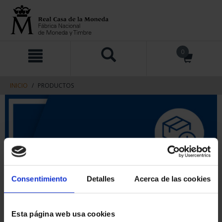
saltar
Saltar
0
al
al
contenido
men
de
navegacin
INICIO
PRODUCTOS
Consentimiento
Detalles
Acerca de las cookies
Esta página web usa cookies