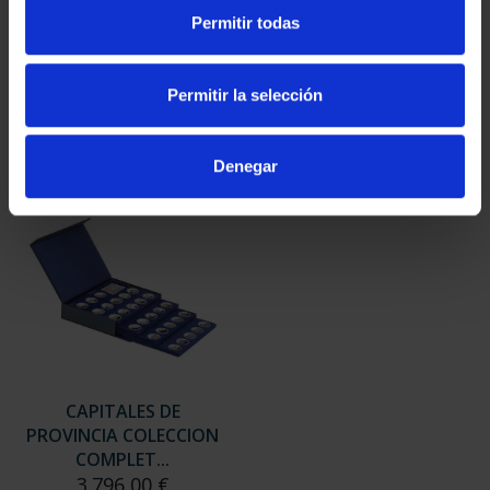
SUSCRIPCIÓN
SUSCRIPCIÓN
Permitir todas
CAPITALES DE
CAPITALES DE
PROVINCIA 3
PROVINCIA 4
949,00 €
949,00 €
Permitir la selección
Sólo para usuarios
Sólo para usuarios
registrados
registrados
Denegar
CAPITALES DE
PROVINCIA COLECCION
COMPLET...
3.796,00 €