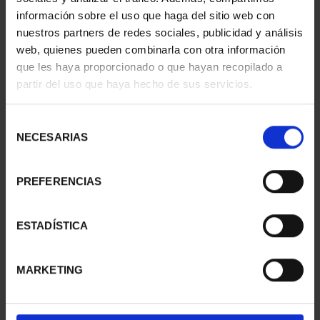
información sobre el uso que haga del sitio web con
nuestros partners de redes sociales, publicidad y análisis
web, quienes pueden combinarla con otra información
SUSCRIPCIÓN
SUSCRIPCIÓN
que les haya proporcionado o que hayan recopilado a
CAPITALES DE
CAPITALES DE
partir del uso que haya hecho de sus servicios.
PROVINCIA 1
PROVINCIA 2
949,00 €
949,00 €
Selección
Sólo para usuarios
Sólo para usuarios
NECESARIAS
de
registrados
registrados
consentimiento
PREFERENCIAS
ESTADÍSTICA
MARKETING