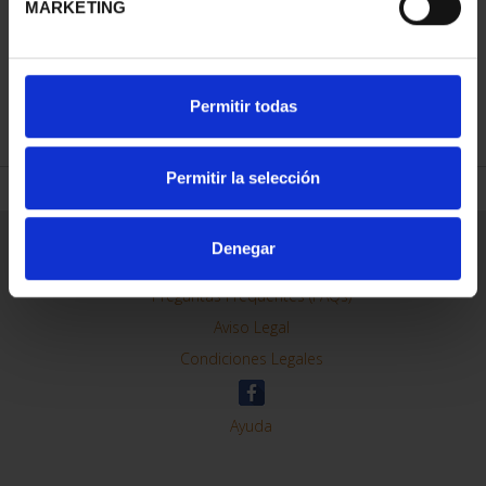
MARKETING
REFINAR
Permitir todas
Permitir la selección
Información General
Denegar
Contacto
Preguntas Frequentes (FAQs)
Aviso Legal
Condiciones Legales
Ayuda