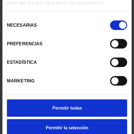
partir del uso que haya hecho de sus servicios.
II- MÉRIDA
II - LA LAGUNA
73,00 €
73,00 €
Selección
NECESARIAS
de
consentimiento
PREFERENCIAS
ESTADÍSTICA
MARKETING
CIUDADES PATRIMONIO
CIUDADES PATRIMONIO
Permitir todas
II - SALAMANCA
III - TARRAGONA
73,00 €
73,00 €
Permitir la selección