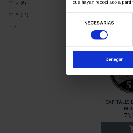
ALB
que hayan recopilado a parti
2014
(6)
73,
2015
(10)
Selección
NECESARIAS
de
más ...
consentimiento
Denegar
CAPITALES 
MEL
73,