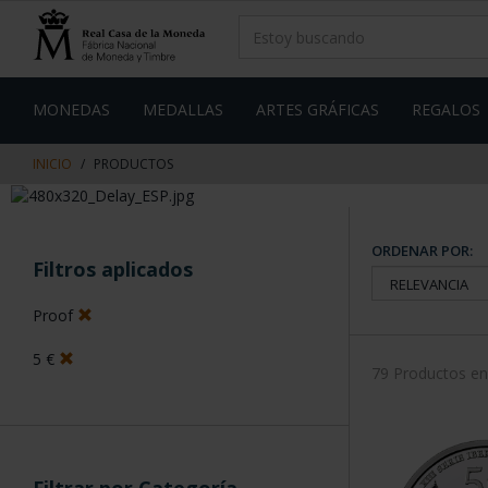
saltar
Saltar
al
al
contenido
men
de
navegacin
MONEDAS
MEDALLAS
ARTES GRÁFICAS
REGALOS
INICIO
PRODUCTOS
ORDENAR POR:
Filtros aplicados
Proof
5 €
79 Productos e