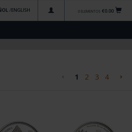
ÑOL
/
€0.00
0
ELEMENTOS
(current)
1
2
3
4