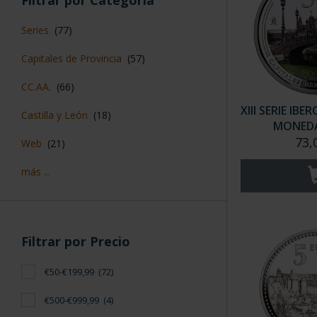
Filtrar por Categoría
Series
(77)
Capitales de Provincia
(57)
CC.AA.
(66)
XIII SERIE IB
Castilla y León
(18)
MONEDA 
73,
Web
(21)
más ...
Filtrar por Precio
€50-€199,99
(72)
€500-€999,99
(4)