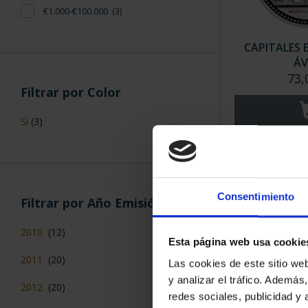
€1.000-€100.000
(3)
CAPITALES 
ÁV
73,
Filtrar por Color
Sí
(3)
Consentimiento
Filtrar por Año Emisión
2010
(12)
Esta página web usa cookie
2011
(20)
Las cookies de este sitio we
y analizar el tráfico. Ademá
2012
(20)
CAPITALES 
redes sociales, publicidad y