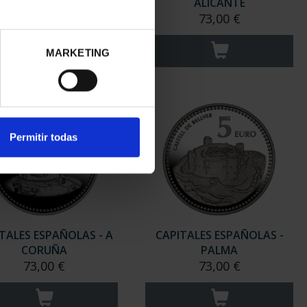
PAMPLONA
ALICANTE
73,00 €
73,00 €
MARKETING
Permitir todas
TALES ESPAÑOLAS - A
CAPITALES ESPAÑOLAS -
CORUÑA
PALMA
73,00 €
73,00 €