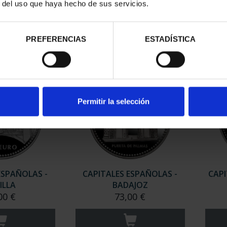
ACETE
MADRID
r del uso que haya hecho de sus servicios.
00 €
73,00 €
PREFERENCIAS
ESTADÍSTICA
Permitir la selección
ESPAÑOLAS -
CAPITALES ESPAÑOLAS -
CAPI
ILLA
BADAJOZ
00 €
73,00 €