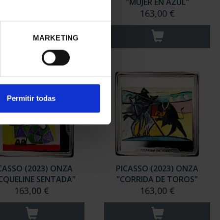
2023) ONZA PLATA
"MUJER EN AZUL"
153,00 €
163,00 €
MARKETING
Permitir todas
CASSO (2023) ONZA
PICASSO (2023) ONZA
ACQUELINE SENTADA"
"CORRIDA DE TOROS"
163,00 €
163,00 €