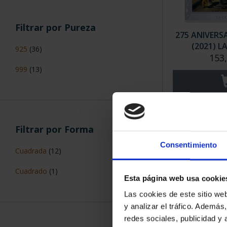
Filtrar por Pureza
275 ANIVERS
(2021) 
925
(36)
153
999
(13)
Filtrar por Forma
Consentimiento
Cuadrada
(12)
Cuadrado
(1)
Esta página web usa cookie
Las cookies de este sitio we
y analizar el tráfico. Ademá
AÑO INVES. 
redes sociales, publicidad y