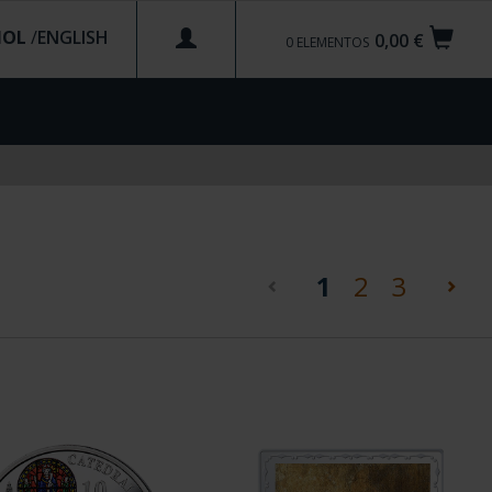
ÑOL
/
0,00 €
0
ELEMENTOS
(current)
1
2
3