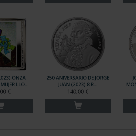
2023) ONZA
250 ANIVERSARIO DE JORGE
J
MUJER LLO...
JUAN (2023) 8 R...
MON
,00 €
140,00 €