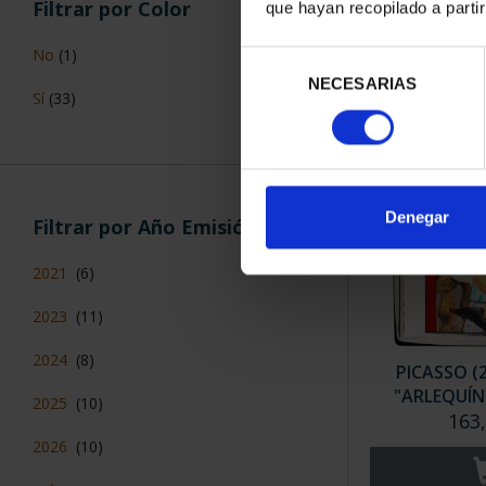
(2022) 
Filtrar por Color
que hayan recopilado a parti
140
No
(1)
Selección
NECESARIAS
de
Sí
(33)
consentimiento
Denegar
Filtrar por Año Emisión
2021
(6)
2023
(11)
2024
(8)
PICASSO (
"ARLEQUÍN
2025
(10)
163
2026
(10)