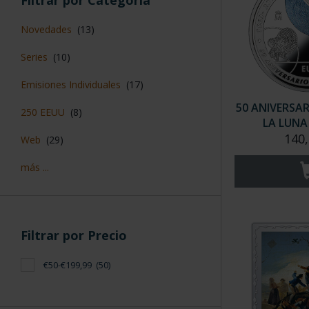
Filtrar por Categoría
Novedades
(13)
Series
(10)
Emisiones Individuales
(17)
50 ANIVERSAR
250 EEUU
(8)
LA LUNA (
140,
Web
(29)
más ...
Filtrar por Precio
€50-€199,99
(50)