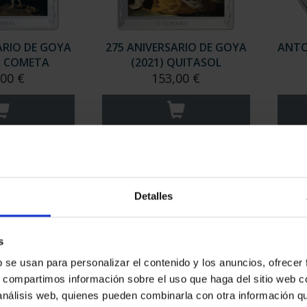
ARIO DE GOYA
275 ANIVERSARIO DE GOYA
ANTO
LA COMETA
(2021) QUITASOL
,00 €
153,00 €
Detalles
s
b se usan para personalizar el contenido y los anuncios, ofrecer
s, compartimos información sobre el uso que haga del sitio web 
RAMÓN Y CAJAL
MARÍA DE MAEZTU (2023) 8
CEN
 análisis web, quienes pueden combinarla con otra información q