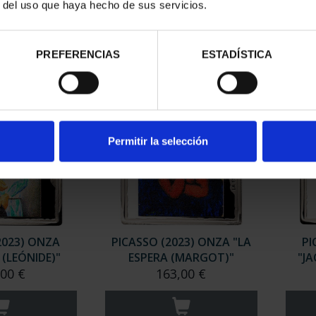
8 REALES
REALES
(
r del uso que haya hecho de sus servicios.
,00 €
140,00 €
PREFERENCIAS
ESTADÍSTICA
Permitir la selección
2023) ONZA
PICASSO (2023) ONZA "LA
PI
 (LEÓNIDE)"
ESPERA (MARGOT)"
"J
,00 €
163,00 €