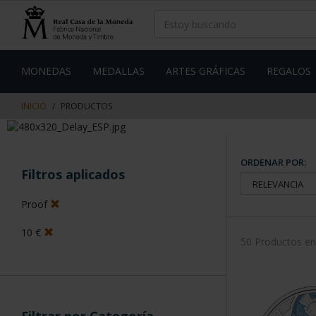
saltar
Saltar
al
al
contenido
men
de
navegacin
MONEDAS
MEDALLAS
ARTES GRÁFICAS
REGALOS
INICIO
PRODUCTOS
ORDENAR POR:
Filtros aplicados
Proof
10 €
50 Productos e