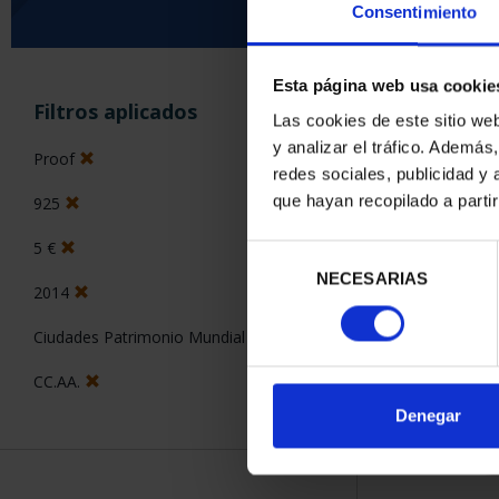
Consentimiento
Esta página web usa cookie
ORDENAR POR:
Filtros aplicados
Las cookies de este sitio we
y analizar el tráfico. Ademá
Proof
redes sociales, publicidad y
que hayan recopilado a parti
925
2 Productos en
5 €
Selección
NECESARIAS
de
2014
consentimiento
Ciudades Patrimonio Mundial
CC.AA.
Denegar