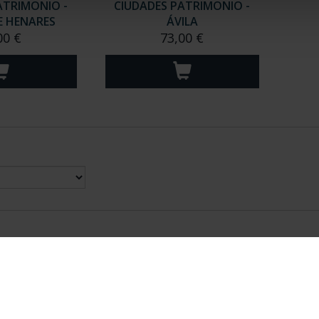
ATRIMONIO -
CIUDADES PATRIMONIO -
E HENARES
ÁVILA
00 €
73,00 €
nes Legales
|
|
Ayuda
|