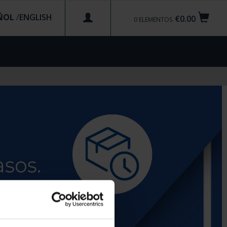
ÑOL
/
€0.00
0
ELEMENTOS