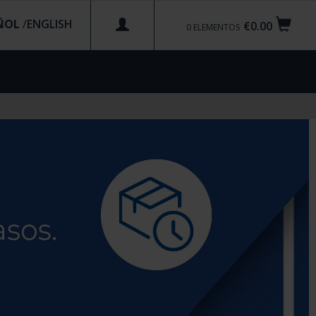
ÑOL
/
€0.00
0
ELEMENTOS