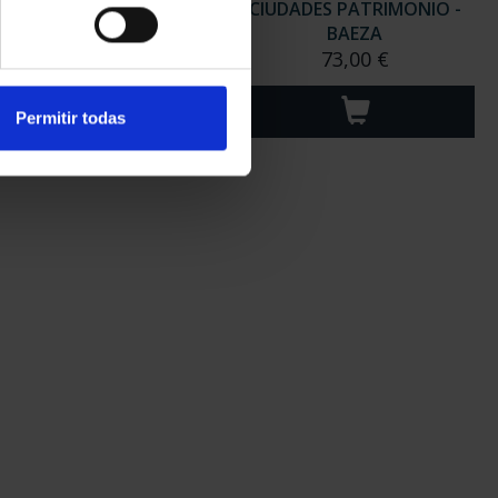
DADES PATRIMONIO -
CIUDADES PATRIMONIO -
CÓRDOBA
BAEZA
73,00 €
73,00 €
Permitir todas