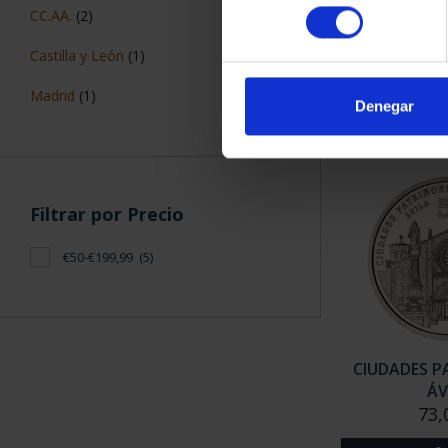
CIUDADES P
consentimiento
CC.AA.
(2)
CÁC
73,
Castilla y León
(1)
Madrid
(1)
Denegar
Filtrar por Precio
€50-€199,99
(5)
CIUDADES P
ÁV
73,