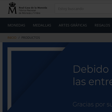
saltar
Saltar
al
al
contenido
men
de
navegacin
MONEDAS
MEDALLAS
ARTES GRÁFICAS
REGALOS
INICIO
PRODUCTOS