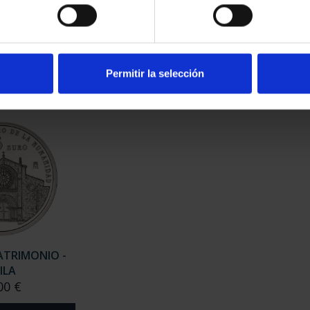
ATRIMONIO -
CIUDADES PATRIMONIO -
CIU
ERES
ALCALÁ DE HENARES
00 €
73,00 €
Permitir la selección
ATRIMONIO -
ILA
00 €