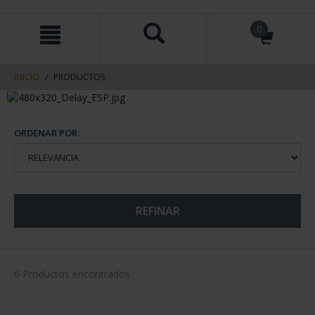
saltar
Saltar
0
al
al
contenido
men
de
navegacin
INICIO
PRODUCTOS
ORDENAR POR:
REFINAR
6 Productos encontrados